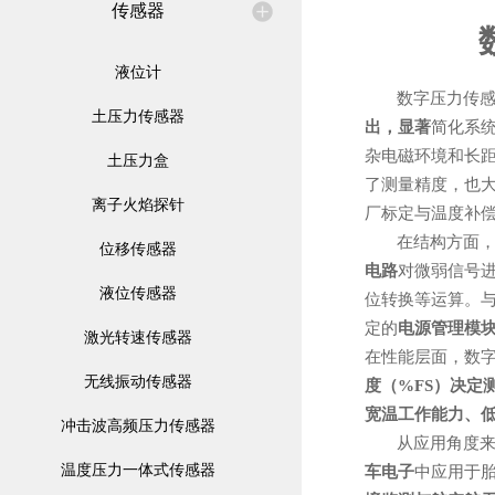
传感器
液位计
数字压力传感
土压力传感器
出，显著
简化系统
杂电磁环境和长
土压力盒
了测量精度，也
离子火焰探针
厂标定与温度补
在结构方面
位移传感器
电路
对微弱信号
液位传感器
位转换等运算。
定的
电源管理模
激光转速传感器
在性能层面，数
无线振动传感器
度（%FS）决定
宽温工作能力、
冲击波高频压力传感器
从应用角度
温度压力一体式传感器
车电子
中应用于