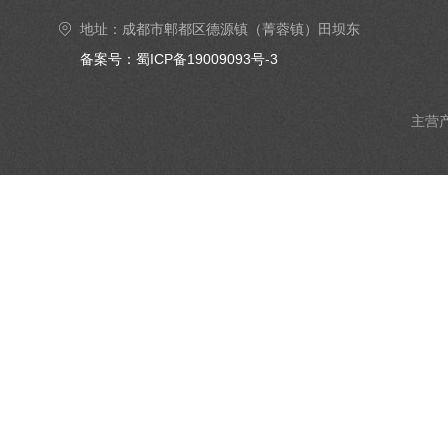
地址：成都市郫都区德源镇（菁蓉镇）田坝东
街6号4楼402号室
备案号：蜀ICP备19009093号-3
主营