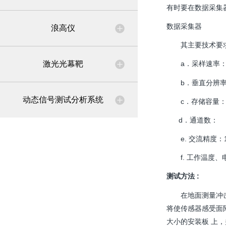
有时要在数据采集
数据采集器
浪高仪
其主要技术要
激光光幕靶
a．采样速率： ≥
b．垂直分辨率：≥
动态信号测试分析系统
c．存储容量： ≥1
d．通道数： 
e. 交流精度：
f. 工作温度、
测试方法 :
在地面测量冲击波
将使传感器感受面
大小的安装板 上，