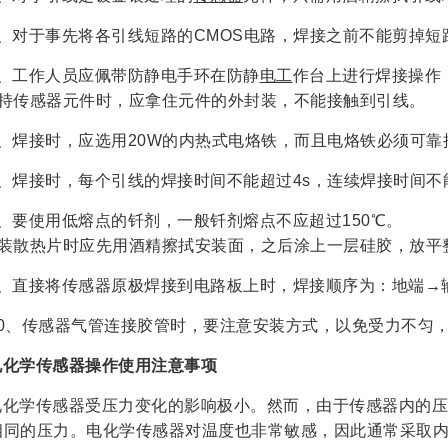
2、对于事先将各引线短路的CMOS电路，焊接之前不能剪掉
3、工作人员应佩带防静电手环在防静
电工
作台上进行焊接操作
手持传感器元件时，应拿住元件的外封装，不能接触到引线。
5、焊接时，应选用20W的内热式电烙铁，而且电烙铁必须可靠
6、焊接时，每个引线的焊接时间不能超过4s，连续焊接时间不能
7、要使用低熔点的钎剂，一般钎剂熔点不应超过150℃。
安装散热片时应先用酒精擦拭安装面，之后涂上一层硅胶，放平
9、直接将传感器原极焊接到电路板上时，焊接顺序为：地端→
10、传感器气管连接胶管时，要注意安装方式，以免受力不匀
电化学传感器操作使用注意事项
电化学传感器受压力变化的影响极小。然而，由于传感器内的压
相同的压力。电化学传感器对温度也非常敏感，因此通常采取