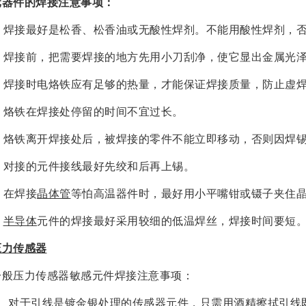
元器件的焊接注意事项：
1. 焊接最好是松香、松香油或无酸性焊剂。不能用酸性焊剂，
2. 焊接前，把需要焊接的地方先用小刀刮净，使它显出金属光
3. 焊接时电烙铁应有足够的热量，才能保证焊接质量，防止虚
4. 烙铁在焊接处停留的时间不宜过长。
5. 烙铁离开焊接处后，被焊接的零件不能立即移动，否则因焊
6. 对接的元件接线最好先绞和后再上锡。
. 在焊接
晶体管
等怕高温器件时，最好用小平嘴钳或镊子夹住
.
半导体
元件的焊接最好采用较细的低温焊丝，焊接时间要短
压力传感器
一般压力传感器敏感元件焊接注意事项：
1、对于引线是镀金银处理的
传感器
元件，只需用酒精擦拭引线