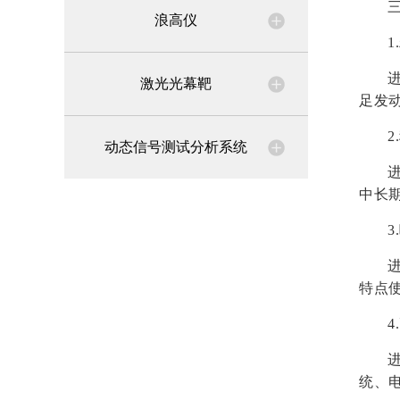
浪高仪
1
激光光幕靶
足发
2
动态信号测试分析系统
中长
3
特点
统、