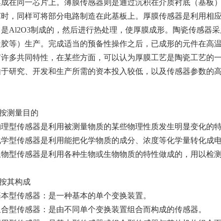
集成在同一芯片上。薄膜传感器则是通过沉积在介质衬底（基板
艺时，同样可将部分电路制造在此基板上。厚膜传感器是利用相
是Al2O3制成的，然后进行热处理，使厚膜成形。陶瓷传感器
凝胶等）生产。完成适当的预备性操作之后，已成形的元件在高
有许多共同特性，在某些方面，可以认为厚膜工艺是陶瓷工艺的
由于研究、开发和生产所需的资本投入较低，以及传感器参数的
。
按测量目的
型传感器是利用被测量物质的某些物理性质发生明显变化的特
型传感器是利用能把化学物质的成分、浓度等化学量转化成电
型传感器是利用各种生物或生物物质的特性做成的，用以检测
按其构成
型传感器：是一种基本的单个变换装置。
型传感器：是由不同单个变换装置组合而构成的传感器。