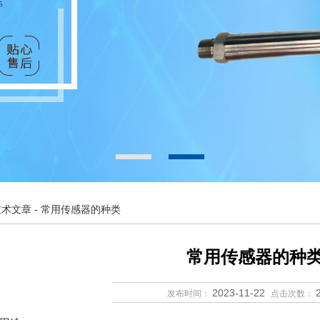
技术文章
- 常用传感器的种类
常用传感器的种
2023-11-22
发布时间：
点击次数：