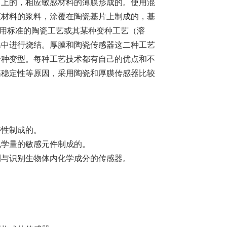
）上的，相应敏感材料的薄膜形成的。使用混
应材料的浆料，涂覆在陶瓷基片上制成的，基
采用标准的陶瓷工艺或其某种变种工艺（溶
温中进行烧结。厚膜和陶瓷传感器这二种工艺
一种变型。每种工艺技术都有自己的优点和不
高稳定性等原因，采用陶瓷和厚膜传感器比较
性制成的。
学量的敏感元件制成的。
与识别生物体内化学成分的传感器。