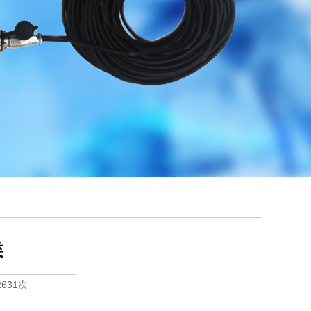
类
2631次