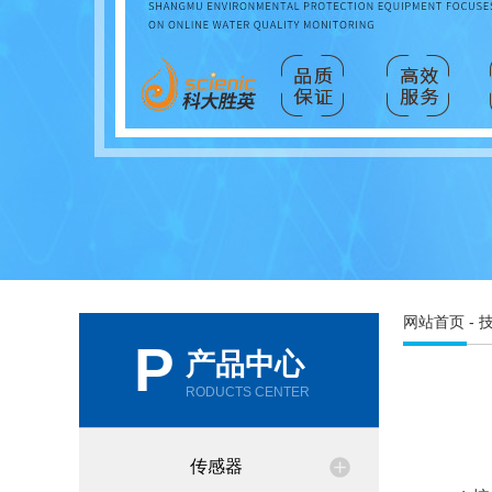
网站首页
-
P
产品中心
RODUCTS CENTER
传感器