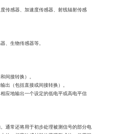
度传感器、加速度传感器、射线辐射传感
器、生物传感器等。
和间接转换）。
输出（包括直接或间接转换）。
相应地输出一个设定的低电平或高电平信
。通常还将用于初步处理被测信号的部分电