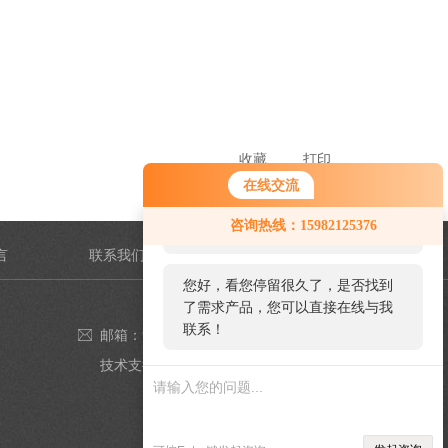
收藏
打印
在线交流
您好！欢迎前来咨询，很高兴为您
咨询热线：15982125376
服务，请问您要咨询什么问题呢？
言
联系我们
您好，看您停留很久了，是否找到
了需求产品，您可以直接在线与我
联系！
邮箱：980349543@qq.com
技术支持：
仪表网