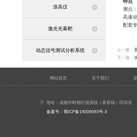
特点
浪高仪
测点：
高速动
配套专
激光光幕靶
上一篇：
动态信号测试分析系统
下一篇：
网站首页
关于我们
地址：成都市郫都区德源镇（菁蓉镇）田坝东
街6号4楼402号室
备案号：蜀ICP备19009093号-3