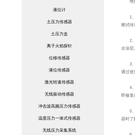
维护保
液位计
1、清
土压力传感器
擦拭传
土压力盒
2、防
离子火焰探针
水涂层
位移传感器
3、校
液位传感器
通过使
激光转速传感器
4、保
无线振动传感器
即修复
冲击波高频压力传感器
5、避
温度压力一体式传感器
器时了
无线压力采集系统
6、定