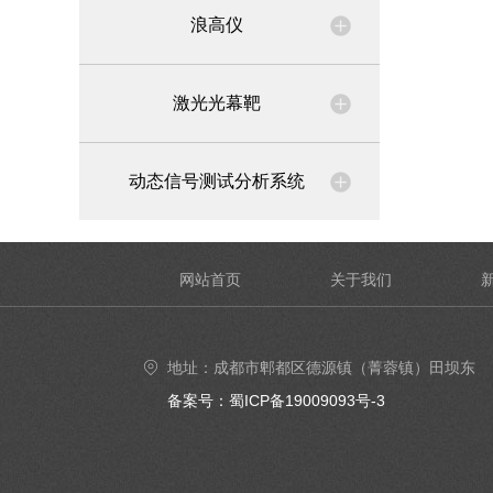
浪高仪
激光光幕靶
动态信号测试分析系统
网站首页
关于我们
地址：成都市郫都区德源镇（菁蓉镇）田坝东
街6号4楼402号室
备案号：蜀ICP备19009093号-3