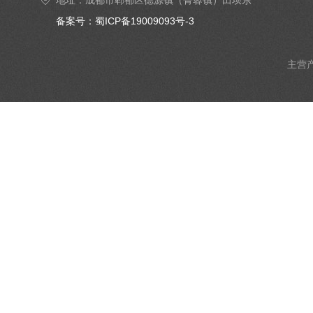
地址：成都市郫都区德源镇（菁蓉镇）田坝东
街6号4楼402号室
备案号：蜀ICP备19009093号-3
主营