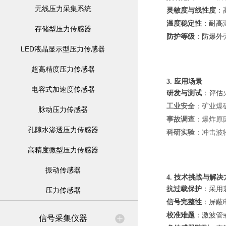
无线压力采集系统
灵敏度与线性度
：
温度稳定性
：耐高
存储型压力传感器
防护等级
：防爆外
LED液晶显示型压力传感器
超高精度压力传感器
3. 应用场景
电容式加速度传感器
研发与测试
：评估
工业安全
：矿业爆
脉动压力传感器
事故调查
：爆炸原
孔隙水渗透压力传感器
科研实验
：冲击波
高精度微型压力传感器
振动传感器
4. 技术挑战与解决
抗过载保护
：采用
压力传感器
信号完整性
：屏蔽
校准难题
：激波管
信号采集仪器