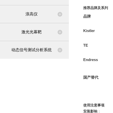
推荐品牌及系列
浪高仪
品牌
Kistler
激光光幕靶
TE
动态信号测试分析系统
Endress
国产替代
使用注意事项
安装影响
：