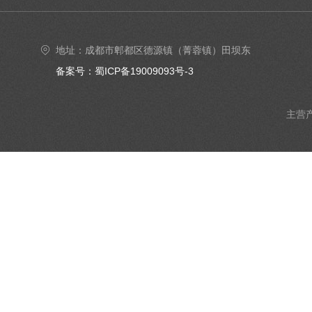
地址：成都市郫都区德源镇（菁蓉镇）田坝东
街6号4楼402号室
备案号：蜀ICP备19009093号-3
主营