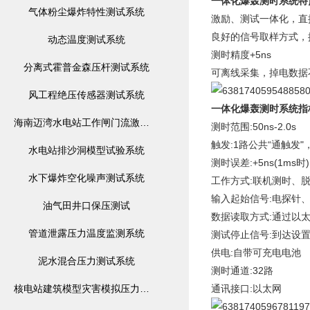
一体化爆轰测时系统
特
气体粉尘爆炸特性测试系统
激励、测试一体化，直
良好的信号取样方式，
动态温度测试系统
测时精度+5ns
分离式霍普金森压杆测试系统
可离线采集，掉电数据
风工程绝压传感器测试系统
一体化爆轰测时系统
指
海南迈湾水电站工作闸门流激振荡模型监测系统
测时范围:50ns-2.0s
触发:1路公共“通触发"
水电站排沙洞模型试验系统
测时误差:+5ns(1ms时)
水下爆炸空化噪声测试系统
工作方式:联机测时、脱
输入起始信号:电探针
油气田井口保压测试
数据读取方式:通过以
管道泄露压力温度监测系统
测试停止信号:到达设
供电:自带可充电电池
泥水混合压力测试系统
测时通道:32路
核电站建筑模型灾害模拟压力监测系统
通讯接口:以太网