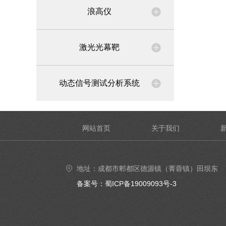
浪高仪
激光光幕靶
动态信号测试分析系统
网站首页
关于我们
地址：成都市郫都区德源镇（菁蓉镇）田坝东
街6号4楼402号室
备案号：蜀ICP备19009093号-3