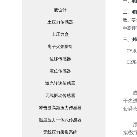
一、项
液位计
二、项
数
。
要
土压力传感器
种高频
土压力盒
三、测
离子火焰探针
CY
系
位移传感器
CR
系
液位传感器
激光转速传感器
成都
无线振动传感器
于先
冲击波高频压力传感器
套瞬
温度压力一体式传感器
跟随
无线压力采集系统
拟\数