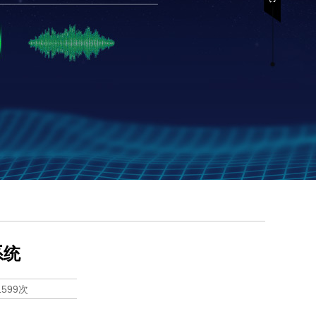
系统
1599次