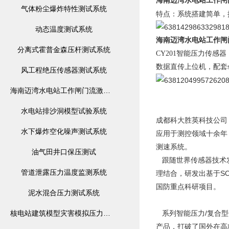
海南迈湾
水电站工作闸
气体粉尘爆炸特性测试系统
特点：系统搭建简单，
动态温度测试系统
海南迈湾
水电站工作闸
分离式霍普金森压杆测试系统
CY201智能压力传感器
数据直传上位机，配套sm
风工程绝压传感器测试系统
海南迈湾水电站工作闸门流激振荡模型监测系统
水电站排沙洞模型试验系统
成都科大胜英科技公司
水下爆炸空化噪声测试系统
应用于测控领域十余年
测速系统。
油气田井口保压测试
跟随世界传感器技术发
管道泄露压力温度监测系统
理结合，研发出基于SO
国防重点科研项目。
泥水混合压力测试系统
核电站建筑模型灾害模拟压力监测系统
系列智能压力/复合型
产品，打破了国外在高